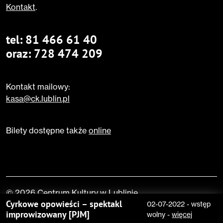
Kontakt
.
tel:
81 466 61 40
oraz:
728 474 209
Kontakt mailowy:
kasa@ck.lublin.pl
Bilety dostępne także
online
© 2026 Centrum Kultury w Lublinie
Cyrkowe opowieści – spektakl
02-07-2022
-
wstęp
improwizowany [PJM]
wolny
-
więcej