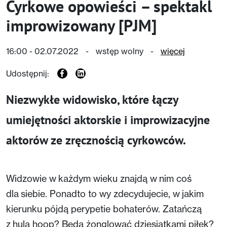
Cyrkowe opowieści – spektakl
improwizowany [PJM]
16:00 - 02.07.2022
-
wstęp wolny
-
więcej
Udostępnij:
Niezwykłe widowisko, które łączy
umiejętności aktorskie i improwizacyjne
aktorów ze zręcznością cyrkowców.
Widzowie w każdym wieku znajdą w nim coś
dla siebie. Ponadto to wy zdecydujecie, w jakim
kierunku pójdą perypetie bohaterów. Zatańczą
z hula hoop? Będą żonglować dziesiątkami piłek?