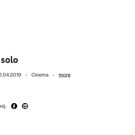
 solo
12.04.2019
-
Cinema
-
more
ij: