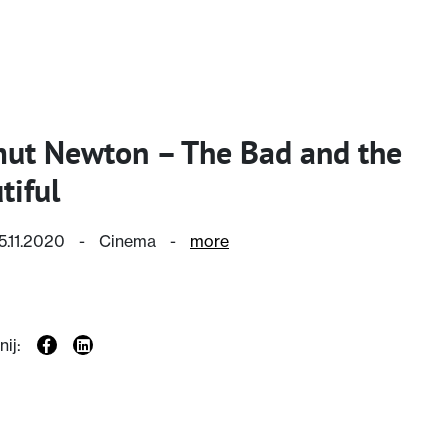
ut Newton – The Bad and the
tiful
15.11.2020
-
Cinema
-
more
ij: