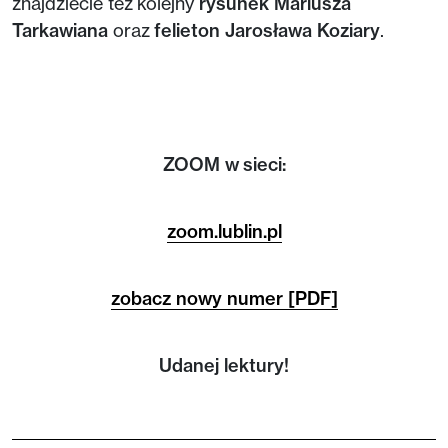
znajdziecie też kolejny
rysunek Mariusza
Tarkawiana
oraz
felieton Jarosława Koziary
.
ZOOM w sieci:
zoom.lublin.pl
zobacz nowy numer [PDF]
Udanej lektury!