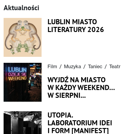
Aktualności
LUBLIN MIASTO
LITERATURY 2026
Film
/
Muzyka
/
Taniec
/
Teatr
WYJDŹ NA MIASTO
W KAŻDY WEEKEND…
W SIERPNI...
UTOPIA.
LABORATORIUM IDEI
I FORM [MANIFEST]