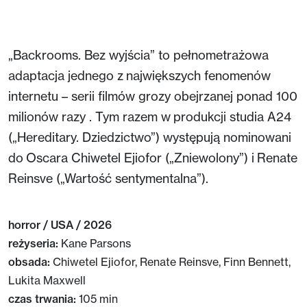
full
„Backrooms. Bez wyjścia” to pełnometrażowa
adaptacja jednego z największych fenomenów
internetu – serii filmów grozy obejrzanej ponad 100
milionów razy . Tym razem w produkcji studia A24
(„Hereditary. Dziedzictwo”) występują nominowani
do Oscara Chiwetel Ejiofor („Zniewolony”) i Renate
Reinsve („Wartość sentymentalna”).
horror / USA / 2026
reżyseria:
Kane Parsons
obsada:
Chiwetel Ejiofor, Renate Reinsve, Finn Bennett,
Lukita Maxwell
czas trwania:
105 min