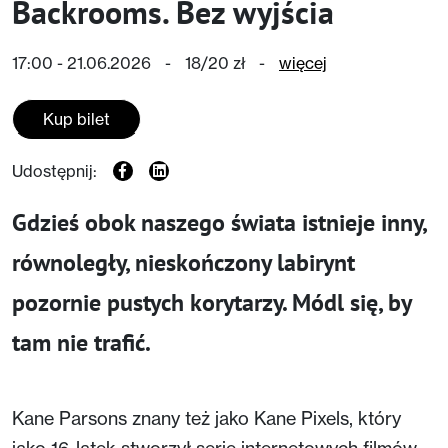
Backrooms. Bez wyjścia
17:00 - 21.06.2026
-
18/20 zł
-
więcej
Kup bilet
Udostępnij:
Gdzieś obok naszego świata istnieje inny,
równoległy, nieskończony labirynt
pozornie pustych korytarzy. Módl się, by
tam nie trafić.
Kane Parsons znany też jako Kane Pixels, który
jako 16-latek stworzył serię internetowych filmów