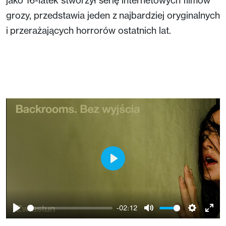
grozy, przedstawia jeden z najbardziej oryginalnych
i przerażających horrorów ostatnich lat.
Play
-02:12
Play
Mute
Setting
Ent