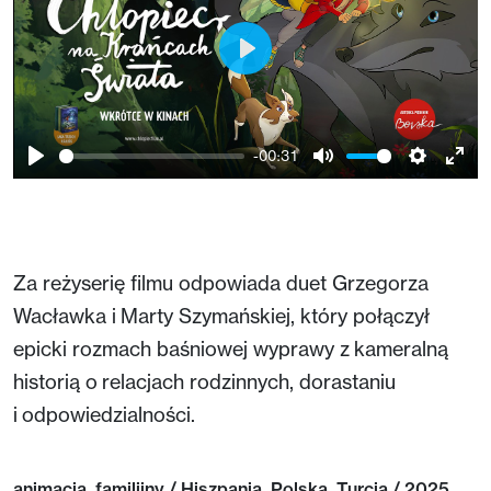
Play
-00:31
Play
Mute
Setting
Ent
full
Za reżyserię filmu odpowiada duet Grzegorza
Wacławka i Marty Szymańskiej, który połączył
epicki rozmach baśniowej wyprawy z kameralną
historią o relacjach rodzinnych, dorastaniu
i odpowiedzialności.
animacja, familijny / Hiszpania, Polska, Turcja / 2025