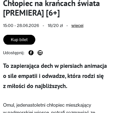
Chłopiec na krańcach świata
[PREMIERA] [6+]
15:00 - 28.06.2026
-
18/20 zł
-
więcej
Kup bilet
Udostępnij:
To zapierająca dech w piersiach animacja
o sile empatii i odwadze, która rodzi się
z miłości do najbliższych.
Omul, jedenastoletni chłopiec mieszkający
w nadmorskiej wiosce, potrafi rozmawiać ze