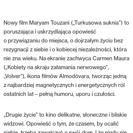
full
Nowy film Maryam Touzani („Turkusowa suknia”) to
poruszająca i uskrzydlająca opowieść
o przywiązaniu do miejsca, o dojrzałym życiu bez
rezygnacji z siebie i o kobiecej niezależności, która
nie zna wieku. Na ekranie zachwyca Carmen Maura
(„Kobiety na skraju załamania nerwowego”,
„Volver”), ikona filmów Almodóvara, tworząc jedną
z najbardziej magnetycznych i energetycznych ról
ostatnich lat – pełną humoru, uporu i czułości.
„Drugie życie” to kino delikatne, słoneczne i bliskie
widzowi. Opowieść o tym, że czasem, by ocalić
siebie, trzeba zawalczyć o swój dom. I że nigdy nie