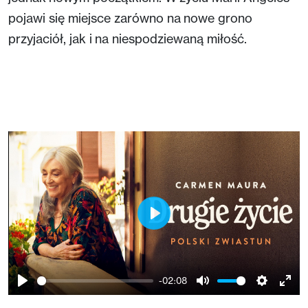
pojawi się miejsce zarówno na nowe grono
przyjaciół, jak i na niespodziewaną miłość.
Play
-02:08
Play
Mute
Setting
Ent