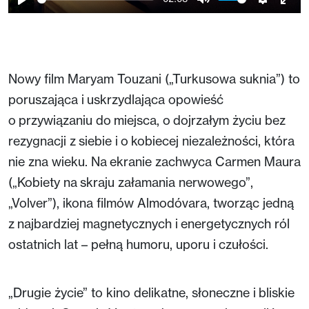
Play
Mute
Setting
Ent
full
Nowy film Maryam Touzani („Turkusowa suknia”) to
poruszająca i uskrzydlająca opowieść
o przywiązaniu do miejsca, o dojrzałym życiu bez
rezygnacji z siebie i o kobiecej niezależności, która
nie zna wieku. Na ekranie zachwyca Carmen Maura
(„Kobiety na skraju załamania nerwowego”,
„Volver”), ikona filmów Almodóvara, tworząc jedną
z najbardziej magnetycznych i energetycznych ról
ostatnich lat – pełną humoru, uporu i czułości.
„Drugie życie” to kino delikatne, słoneczne i bliskie