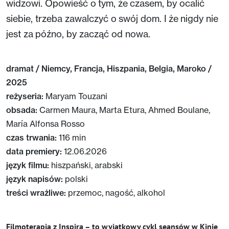
widzowi. Opowieść o tym, że czasem, by ocalić
siebie, trzeba zawalczyć o swój dom. I że nigdy nie
jest za późno, by zacząć od nowa.
dramat / Niemcy, Francja, Hiszpania, Belgia, Maroko /
2025
reżyseria:
Maryam Touzani
obsada:
Carmen Maura, Marta Etura, Ahmed Boulane,
María Alfonsa Rosso
czas trwania:
116 min
data premiery:
12.06.2026
język filmu:
hiszpański, arabski
język napisów:
polski
treści wrażliwe:
przemoc, nagość, alkohol
Filmoterapia z Inspirą – to wyjątkowy cykl seansów w Kinie