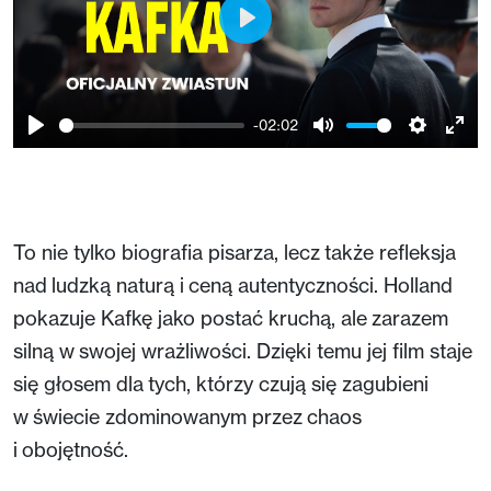
Play
-02:02
Play
Mute
Setting
Ent
full
To nie tylko biografia pisarza, lecz także refleksja
nad ludzką naturą i ceną autentyczności. Holland
pokazuje Kafkę jako postać kruchą, ale zarazem
silną w swojej wrażliwości. Dzięki temu jej film staje
się głosem dla tych, którzy czują się zagubieni
w świecie zdominowanym przez chaos
i obojętność.