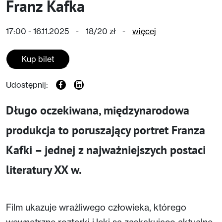
Franz Kafka
17:00 - 16.11.2025
-
18/20 zł
-
więcej
Kup bilet
Udostępnij:
Długo oczekiwana, międzynarodowa
produkcja to poruszający portret Franza
Kafki – jednej z najważniejszych postaci
literatury XX w.
Film ukazuje wrażliwego człowieka, którego
wewnętrzne rozterki i lęki są zaskakująco aktualne.