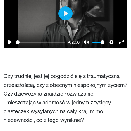
Play
-02:08
Play
Mute
Setting
Ent
full
Czy trudniej jest jej pogodzić się z traumatyczną
przeszłością, czy z obecnym niespokojnym życiem?
Czy dziewczyna znajdzie rozwiązanie,
umieszczając wiadomość w jednym z tysięcy
ciasteczek wysyłanych na cały kraj, mimo
niepewności, co z tego wyniknie?