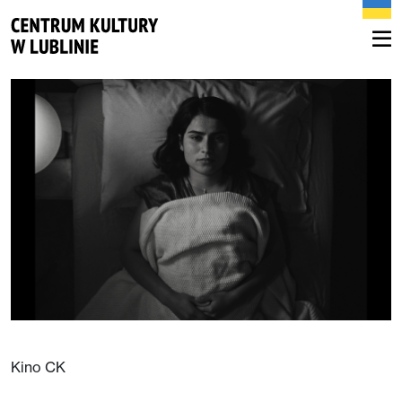
Kino CK