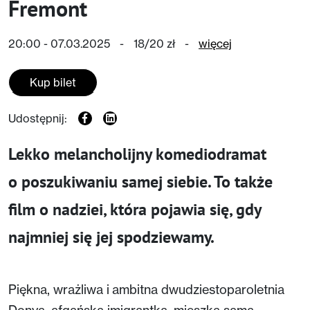
Fremont
20:00 - 07.03.2025
-
18/20 zł
-
więcej
Kup bilet
Udostępnij:
Lekko melancholijny komediodramat
o poszukiwaniu samej siebie. To także
film o nadziei, która pojawia się, gdy
najmniej się jej spodziewamy.
Piękna, wrażliwa i ambitna dwudziestoparoletnia
Donya, afgańska imigrantka, mieszka sama