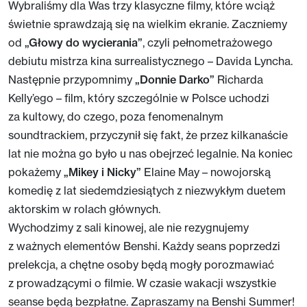
Wybraliśmy dla Was trzy klasyczne filmy, które wciąż
świetnie sprawdzają się na wielkim ekranie. Zaczniemy
od
„Głowy do wycierania”
, czyli pełnometrażowego
debiutu mistrza kina surrealistycznego – Davida Lyncha.
Następnie przypomnimy
„Donnie Darko”
Richarda
Kelly’ego – film, który szczególnie w Polsce uchodzi
za kultowy, do czego, poza fenomenalnym
soundtrackiem, przyczynił się fakt, że przez kilkanaście
lat nie można go było u nas obejrzeć legalnie. Na koniec
pokażemy
„
Mikey i Nicky”
Elaine May – nowojorską
komedię z lat siedemdziesiątych z niezwykłym duetem
aktorskim w rolach głównych.
Wychodzimy z sali kinowej, ale nie rezygnujemy
z ważnych elementów Benshi. Każdy seans poprzedzi
prelekcja, a chętne osoby będą mogły porozmawiać
z prowadzącymi o filmie. W czasie wakacji wszystkie
seanse będą bezpłatne. Zapraszamy na Benshi Summer!