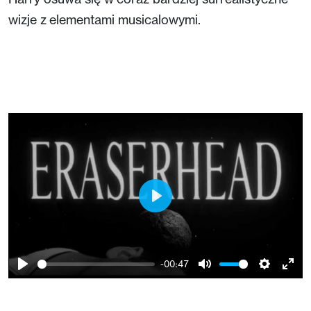
wizje z elementami musicalowymi.
Play
-00:47
Play
Mute
Setting
Ent
full