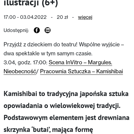
ilustracji (6+)
17:00 - 03.04.2022
-
20 zł
-
więcej
Udostępnij:
Przyjdź z dzieckiem do teatru! Wspólne wyjście –
dwa spektakle w tym samym czasie.
3.04, godz. 17:00:
Scena InVitro – Margules.
Nieobecność
/
Pracownia Sztuczka – Kamishibai
Kamishibai to tradycyjna japońska sztuka
opowiadania o wielowiekowej tradycji.
Podstawowym elementem jest drewniana
skrzynka ‘butai’, mająca formę