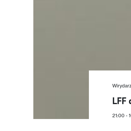
Wirydar
LFF 
21:00 -