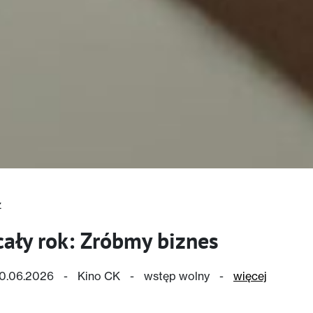
z
cały rok: Zróbmy biznes
 10.06.2026
-
Kino CK
-
wstęp wolny
-
więcej