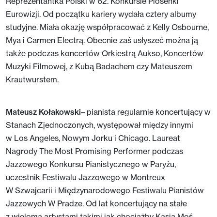
Reprezentantka Polski w 62. Konkursie Piosenki
Eurowizji. Od początku kariery wydała cztery albumy
studyjne. Miała okazję współpracować z Kelly Osbourne,
Mya i Carmen Electrą. Obecnie zaś usłyszeć można ją
także podczas koncertów Orkiestrą Aukso, Koncertów
Muzyki Filmowej, z Kubą Badachem czy Mateuszem
Krautwurstem.
Mateusz Kołakowski
– pianista regularnie koncertujący w
Stanach Zjednoczonych, występował między innymi
w Los Angeles, Nowym Jorku i Chicago. Laureat
Nagrody The Most Promising Performer podczas
Jazzowego Konkursu Pianistycznego w Paryżu,
uczestnik Festiwalu Jazzowego w Montreux
W Szwajcarii i Międzynarodowego Festiwalu Pianistów
Jazzowych W Pradze. Od lat koncertujący na stałe
z wieloma artystami takimi jak chociażby Kasia Moś.