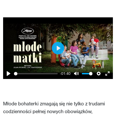
Play
-01:40
Play
Mute
Setting
Ent
full
Młode bohaterki zmagają się nie tylko z trudami
codzienności pełnej nowych obowiązków,