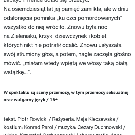
Na osiemdziesiąt lat jej pamięć zamilkła, ale w dniu
odsłonięcia pomnika „ku czci pomordowanych”
wszystko do niej wróciło. Znowu była noc
na Zieleniaku, krzyki dziewczynek i kobiet,
których nikt nie potrafił ocalić. Znowu usłyszała
swój stłumiony głos, a potem, nagle zaczęła głośno
mówić: „miałam wtedy wpiętą we włosy taką białą
wstążkę…”.
W spektaklu są sceny przemocy, w tym przemocy seksualnej
oraz wulgarny język / 16+.
tekst: Piotr Rowicki / Reżyseria: Maja Kleczewska /
kostium: Konrad Parol / muzyka: Cezary Duchnowski /