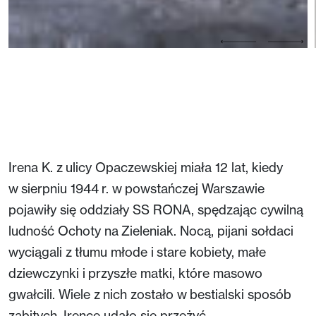
Irena K. z ulicy Opaczewskiej miała 12 lat, kiedy
w sierpniu 1944 r. w powstańczej Warszawie
pojawiły się oddziały SS RONA, spędzając cywilną
ludność Ochoty na Zieleniak. Nocą, pijani sołdaci
wyciągali z tłumu młode i stare kobiety, małe
dziewczynki i przyszłe matki, które masowo
gwałcili. Wiele z nich zostało w bestialski sposób
zabitych. Irence udało się przeżyć.