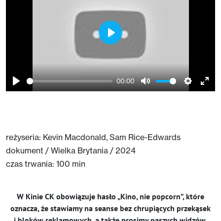
Play
00:00
Play
Mute
Setting
Ent
full
reżyseria: Kevin Macdonald, Sam Rice-Edwards
dokument / Wielka Brytania / 2024
czas trwania: 100 min
W Kinie CK obowiązuje hasło „Kino, nie popcorn”, które
oznacza, że stawiamy na seanse bez chrupiących przekąsek
i bloków reklamowych, a także prosimy naszych widzów,