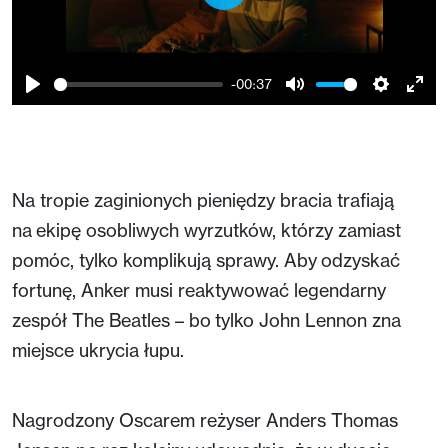
Play
-00:37
Play
Mute
Setting
Ent
full
Na tropie zaginionych pieniędzy bracia trafiają
na ekipę osobliwych wyrzutków, którzy zamiast
pomóc, tylko komplikują sprawy. Aby odzyskać
fortunę, Anker musi reaktywować legendarny
zespół The Beatles – bo tylko John Lennon zna
miejsce ukrycia łupu.
Nagrodzony Oscarem reżyser Anders Thomas