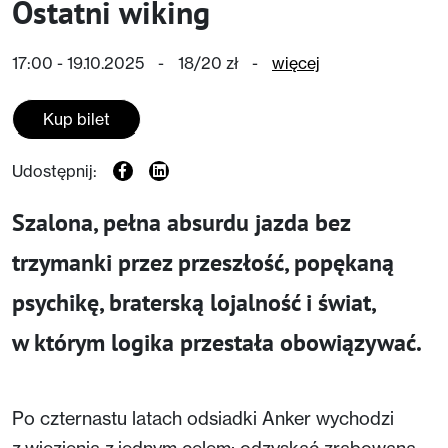
Ostatni wiking
17:00 - 19.10.2025
-
18/20 zł
-
więcej
Kup bilet
Udostępnij:
Szalona, pełna absurdu jazda bez
trzymanki przez przeszłość, popękaną
psychikę, braterską lojalność i świat,
w którym logika przestała obowiązywać.
Po czternastu latach odsiadki Anker wychodzi
z więzienia z jednym celem: odzyskać zrabowaną