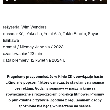
Play
Mute
Setting
Ent
full
reżyseria: Wim Wenders
obsada: Kōji Yakusho, Yumi Asô, Tokio Emoto, Sayuri
Ishikawa
dramat / Niemcy, Japonia / 2023
czas trwania: 123 min
data premiery: 12 kwietnia 2024 r.
Pragniemy przypomnieć, że w Kinie CK obowiązuje hasło
„Kino, nie popcorn”, które oznacza, że stawiamy na seanse
bez reklam. Godziny seansów w naszym kinie są
równoznaczne z rozpoczęciem projekcji filmowej. Prosimy
o punktualne przybycie. Zgodnie z regulaminem osoby
spóźnione nie będą wpuszczane na seanse.