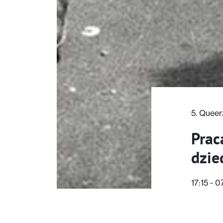
5. Queer
Prac
dzie
17:15 - 