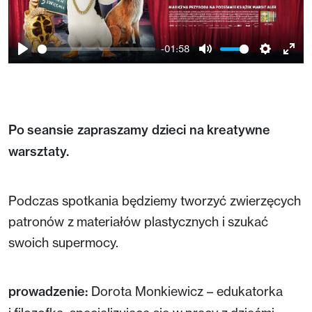
-01:58
Play
Mute
Setting
Ent
full
Po seansie zapraszamy dzieci na kreatywne
warsztaty.
Podczas spotkania będziemy tworzyć zwierzęcych
patronów z materiałów plastycznych i szukać
swoich supermocy.
prowadzenie:
Dorota Monkiewicz – edukatorka