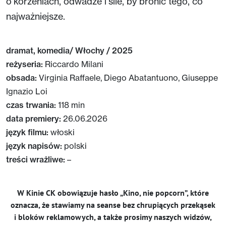
o korzeniach, odwadze i sile, by bronić tego, co
najważniejsze.
dramat, komedia/ Włochy / 2025
reżyseria:
Riccardo Milani
obsada:
Virginia Raffaele, Diego Abatantuono, Giuseppe
Ignazio Loi
czas trwania:
118 min
data premiery:
26.06.2026
język filmu:
włoski
język napisów:
polski
treści wrażliwe:
–
W Kinie CK obowiązuje hasło „Kino, nie popcorn”, które
oznacza, że stawiamy na seanse bez chrupiących przekąsek
i bloków reklamowych, a także prosimy naszych widzów,