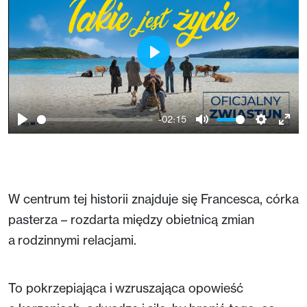
Play
-02:15
Play
Mute
Setting
Ent
full
W centrum tej historii znajduje się Francesca, córka
pasterza – rozdarta między obietnicą zmian
a rodzinnymi relacjami.
To pokrzepiająca i wzruszająca opowieść