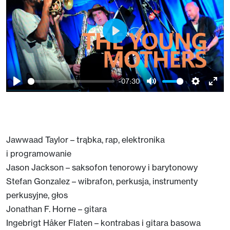
Play
-07:30
Play
Mute
Setting
Ent
full
Jawwaad Taylor – trąbka, rap, elektronika
i programowanie
Jason Jackson – saksofon tenorowy i barytonowy
Stefan Gonzalez – wibrafon, perkusja, instrumenty
perkusyjne, głos
Jonathan F. Horne – gitara
Ingebrigt Håker Flaten – kontrabas i gitara basowa