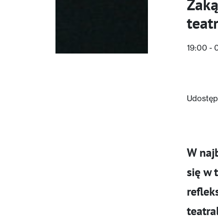
Zaką
teat
19:00 -
Udostępn
W najb
się w 
reflek
teatra