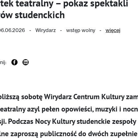
tek teatralny – pokaz spektakli
rów studenckich
 06.06.2026
-
Wirydarz
-
wstęp wolny
-
więcej
ij:
liższą sobotę Wirydarz Centrum Kultury zam
teatralny azyl pełen opowieści, muzyki i nocn
sji. Podczas Nocy Kultury studenckie zespoły
lne zaproszą publiczność do dwóch zupełnie