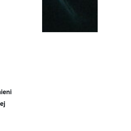
ieni
ej