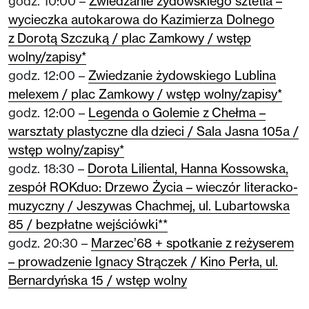
godz. 10:00 –
Zwiedzanie żydowskiego sztetla –
wycieczka autokarowa do Kazimierza Dolnego
z Dorotą Szczuką / plac Zamkowy / wstęp
wolny/zapisy*
godz. 12:00 –
Zwiedzanie żydowskiego Lublina
melexem / plac Zamkowy / wstęp wolny/zapisy*
godz. 12:00 –
Legenda o Golemie z Chełma –
warsztaty plastyczne dla dzieci / Sala Jasna 105a /
wstęp wolny/zapisy*
godz. 18:30 –
Dorota Liliental, Hanna Kossowska,
zespół ROKduo: Drzewo Życia – wieczór literacko-
muzyczny / Jeszywas Chachmej, ul. Lubartowska
85 / bezpłatne wejściówki**
godz. 20:30 –
Marzec’68 + spotkanie z reżyserem
– prowadzenie Ignacy Strączek / Kino Perła, ul.
Bernardyńska 15 / wstęp wolny