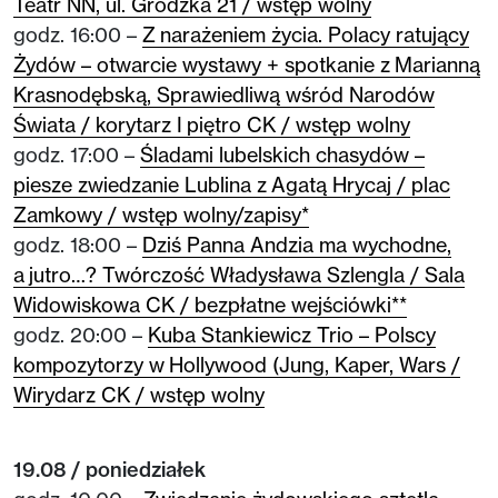
Teatr NN, ul. Grodzka 21 / wstęp wolny
godz. 16:00 –
Z narażeniem życia. Polacy ratujący
Żydów – otwarcie wystawy + spotkanie z Marianną
Krasnodębską, Sprawiedliwą wśród Narodów
Świata / korytarz I piętro CK / wstęp wolny
godz. 17:00 –
Śladami lubelskich chasydów –
piesze zwiedzanie Lublina z Agatą Hrycaj / plac
Zamkowy / wstęp wolny/zapisy*
godz. 18:00 –
Dziś Panna Andzia ma wychodne,
a jutro…? Twórczość Władysława Szlengla / Sala
Widowiskowa CK / bezpłatne wejściówki**
godz. 20:00 –
Kuba Stankiewicz Trio – Polscy
kompozytorzy w Hollywood (Jung, Kaper, Wars /
Wirydarz CK / wstęp wolny
19.08 / poniedziałek