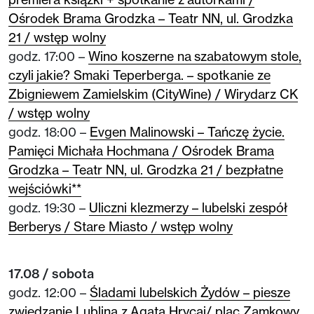
Ośrodek Brama Grodzka – Teatr NN, ul. Grodzka
21 / wstęp wolny
godz. 17:00 –
Wino koszerne na szabatowym stole,
czyli jakie? Smaki Teperberga. – spotkanie ze
Zbigniewem Zamielskim (CityWine) / Wirydarz CK
/ wstęp wolny
godz. 18:00 –
Evgen Malinowski – Tańczę życie.
Pamięci Michała Hochmana / Ośrodek Brama
Grodzka – Teatr NN, ul. Grodzka 21 / bezpłatne
wejściówki**
godz. 19:30 –
Uliczni klezmerzy – lubelski zespół
Berberys / Stare Miasto / wstęp wolny
17.08 / sobota
godz. 12:00 –
Śladami lubelskich Żydów – piesze
zwiedzanie Lublina z Agatą Hrycaj/ plac Zamkowy