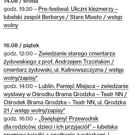
14.08 / środa
godz. 19:30 –
Pre-festiwal: Uliczni klezmerzy –
lubelski zespół Berberys / Stare Miasto / wstęp
wolny
16.08 / piątek
godz. 12:00 –
Zwiedzanie starego cmentarza
żydowskiego z prof. Andrzejem Trzcińskim /
cmentarz żydowski, ul. Kalinowszczyzna / wstęp
wolny/zapisy*
godz. 14:00 –
Lublin. Pamięć Miejsca – zwiedzanie
wystawy w Ośrodku Brama Grodzka – Teatr NN /
Ośrodek Brama Grodzka – Teatr NN, ul. Grodzka
21 / wstęp wolny/zapisy*
godz. 16:00 –
„Świętujmy! Przewodnik
dla rodziców, dzieci i ich przyjaciół” – lubelska
premiera książki + spotkanie z autorkami /