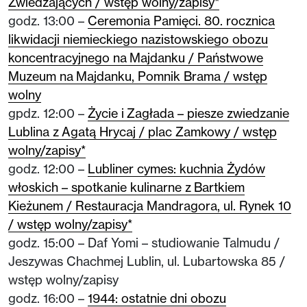
Zwiedzających / wstęp wolny/zapisy*
godz. 13:00 –
Ceremonia Pamięci. 80. rocznica
likwidacji niemieckiego nazistowskiego obozu
koncentracyjnego na Majdanku / Państwowe
Muzeum na Majdanku, Pomnik Brama / wstęp
wolny
gpdz. 12:00 –
Życie i Zagłada – piesze zwiedzanie
Lublina z Agatą Hrycaj / plac Zamkowy / wstęp
wolny/zapisy*
godz. 12:00 –
Lubliner cymes: kuchnia Żydów
włoskich – spotkanie kulinarne z Bartkiem
Kieżunem / Restauracja Mandragora, ul. Rynek 10
/ wstęp wolny/zapisy*
godz. 15:00 – Daf Yomi – studiowanie Talmudu /
Jeszywas Chachmej Lublin, ul. Lubartowska 85 /
wstęp wolny/zapisy
godz. 16:00 –
1944: ostatnie dni obozu