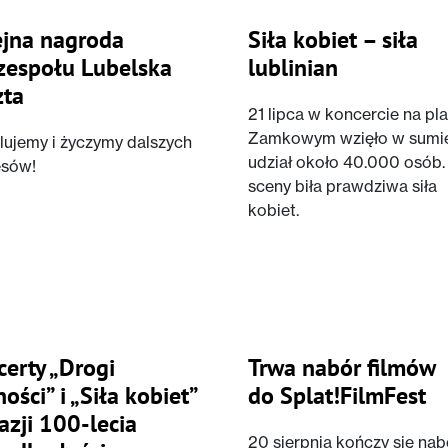
ejna nagroda
Siła kobiet – siła
zespołu Lubelska
lublinian
zta
21 lipca w koncercie na pl
Zamkowym wzięło w sumi
lujemy i życzymy dalszych
udział około 40.000 osób.
esów!
sceny biła prawdziwa siła
kobiet.
erty „Drogi
Trwa nabór filmów
ości” i „Siła kobiet”
do Splat!FilmFest
azji 100-lecia
20 sierpnia kończy się nab