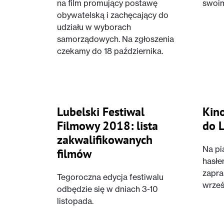
na film promujący postawę
swoim
obywatelską i zachęcający do
udziału w wyborach
samorządowych. Na zgłoszenia
czekamy do 18 października.
Lubelski Festiwal
Kin
Filmowy 2018: lista
do 
zakwalifikowanych
Na pi
filmów
hasłe
zapra
Tegoroczna edycja festiwalu
wrześ
odbędzie się w dniach 3-10
listopada.