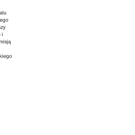
alu
wego
szy
 i
misją
kiego