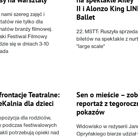
II i Alonzo King LI
 nami szereg zajęć i
Ballet
tatów nie tylko dla
natów branży filmowej.
22. MSTT: Ruszyła sprzeda
ski Festiwal Filmowy
biletów na spektakle z nur
zie się w dniach 3-10
"large scale"
pada
rontacje Teatralne:
Sen o mieście – zo
Kalnia dla dzieci
reportaż z tegorocz
pokazów
opozycja dla rodziców,
y podczas festiwalowych
Widowisko w reżyserii Jan
akli potrzebują opieki nad
Opryńskiego bierze udział