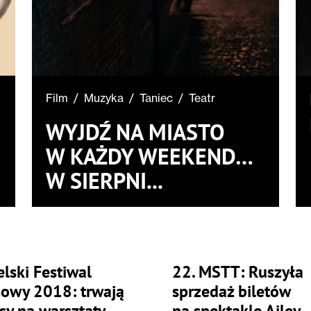
Film
/
Muzyka
/
Taniec
/
Teatr
WYJDŹ NA MIASTO
W KAŻDY WEEKEND…
W SIERPNI...
lski Festiwal
22. MSTT: Ruszyła
mowy 2018: trwają
sprzedaż biletów
sy na warsztaty
na spektakle Ailey