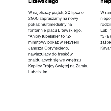
Litewskiego
niep
W najbliższy piątek, 20 lipca o
W ra
21:00 zapraszamy na nowy
niepo
pokaz multimedialny na
rodzi
fontannie placu Litewskiego.
Lubli
"Anioły lubelskie" to 12-
"Siła
minutowy pokaz w reżyserii
zaśpi
Janusza Opryńskiego,
Kayah
nawiązujący do fresków
znajdujących się we wnętrzu
Kaplicy Trójcy Świętej na Zamku
Lubelskim.