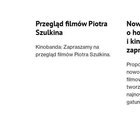
Przegląd filmów Piotra
Now
Szulkina
o ho
i k
Kinobanda: Zapraszamy na
zap
przegląd filmów Piotra Szulkina.
Propo
nowo
filmo
tworz
najno
gatu