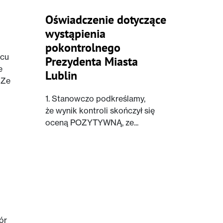
Oświadczenie dotyczące
wystąpienia
pokontrolnego
acu
Prezydenta Miasta
e
Lublin
 Ze
1. Stanowczo podkreślamy,
że wynik kontroli skończył się
oceną POZYTYWNĄ, ze...
ór