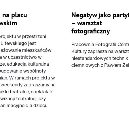
 na placu
Negatyw jako party
ewskim
– warsztat
fotograficzny
projektu w przestrzeni
 Litewskiego jest
Pracownia Fotografii Cen
gażowanie mieszkańców
Kultury zaprasza na warszt
a w uczestnictwo w
niestandardowych technik
rze, edukacja kulturalna
ciemniowych z Pawłem Ża
budowanie wspólnoty
nian. W ramach projektu w
e weekendy zapraszamy na
akle teatralne, spektakle
wizacji teatralnej, czy
 animacyjne dla dzieci.