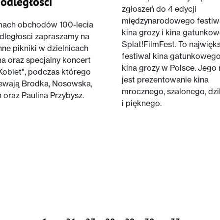
odległości
zgłoszeń do 4 edycji
międzynarodowego festiw
mach obchodów 100-lecia
kina grozy i kina gatunko
dległosci zapraszamy na
Splat!FilmFest. To najwięk
nne pikniki w dzielnicach
festiwal kina gatunkowego
na oraz specjalny koncert
kina grozy w Polsce. Jego 
 Kobiet", podczas którego
jest prezentowanie kina
ewają Brodka, Nosowska,
mrocznego, szalonego, dzi
 oraz Paulina Przybysz.
i pięknego.