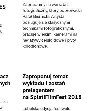
Zapraszamy na warsztat
NES
fotograficzny, który poprowadzi
Rafał Biernicki. Artysta
posługuje się klasycznymi
ż
technikami fotograficznymi,
tu
pracuje wielkimi kamerami na
negatywy celuloidowe i płyty
kolodionowe.
bacz
Zaproponuj temat
nych
wykładu i zostań
prelegentem
na Splat!FilmFest 2018
usza
 w
Lubelska edycja festiwalu