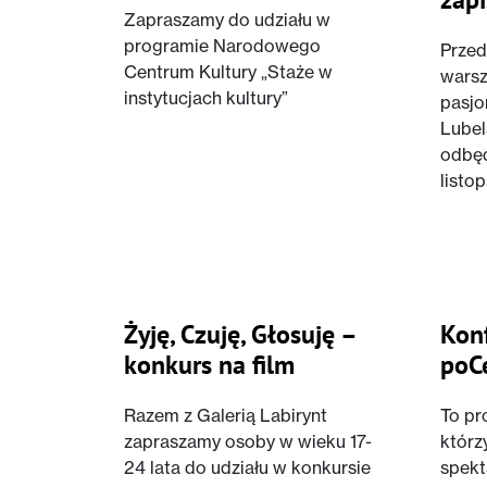
Zapraszamy do udziału w
programie Narodowego
Przed
Centrum Kultury „Staże w
warsz
instytucjach kultury”
pasjo
Lubel
odbęd
listo
Żyję, Czuję, Głosuję –
Konf
konkurs na film
poCe
Razem z Galerią Labirynt
To pr
zapraszamy osoby w wieku 17-
którz
24 lata do udziału w konkursie
spekt