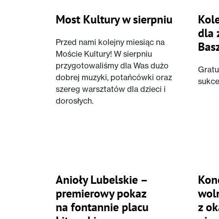
Most Kultury w sierpniu
Kol
dla 
Przed nami kolejny miesiąc na
Bas
Moście Kultury! W sierpniu
przygotowaliśmy dla Was dużo
Gratu
dobrej muzyki, potańcówki oraz
sukc
szereg warsztatów dla dzieci i
dorosłych.
Anioły Lubelskie –
Konc
premierowy pokaz
woln
na fontannie placu
z ok