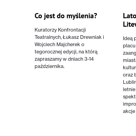
Co jest do myślenia?
Lato
Lit
Kuratorzy Konfrontacji
Teatralnych, Łukasz Drewniak i
Ideą 
Wojciech Majcherek o
placu
tegorocznej edycji, na którą
zaan
zapraszamy w dniach 3-14
miast
października.
kultu
oraz 
Lubli
letni
spekt
impro
akcje