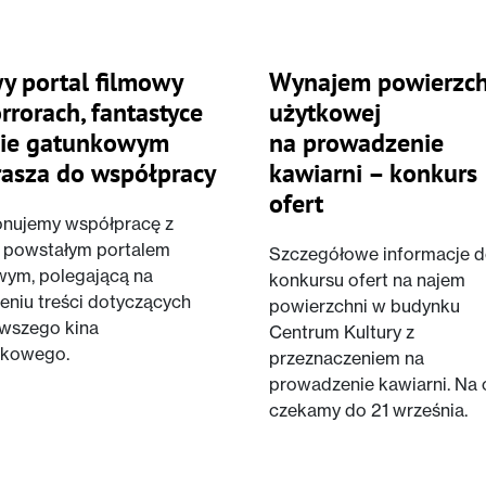
y portal filmowy
Wynajem powierzch
rrorach, fantastyce
użytkowej
inie gatunkowym
na prowadzenie
rasza do współpracy
kawiarni – konkurs
ofert
nujemy współpracę z
 powstałym portalem
Szczegółowe informacje d
wym, polegającą na
konkursu ofert na najem
eniu treści dotyczących
powierzchni w budynku
wszego kina
Centrum Kultury z
nkowego.
przeznaczeniem na
prowadzenie kawiarni. Na 
czekamy do 21 września.